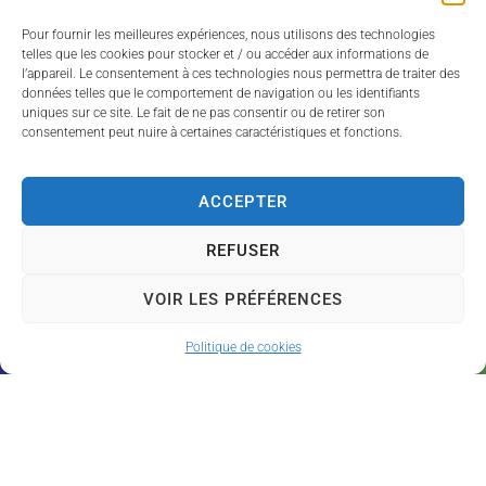
Pour fournir les meilleures expériences, nous utilisons des technologies
MAIRIE DE SAINT-VOIR
telles que les cookies pour stocker et / ou accéder aux informations de
Mairie,
l’appareil. Le consentement à ces technologies nous permettra de traiter des
données telles que le comportement de navigation ou les identifiants
31 route de Jaligny-sur-Besbre,
uniques sur ce site. Le fait de ne pas consentir ou de retirer son
03220 Saint-Voir
consentement peut nuire à certaines caractéristiques et fonctions.
09 60 05 83 39
mairie@saint-voir.fr
ACCEPTER
HORAIRES D'OUVERTURE
REFUSER
Lundi
: 10:00–12:00
Mardi
: 16:00–18:00
VOIR LES PRÉFÉRENCES
Vendredi
: 16:00–18:00
Politique de cookies
Acces
Plan
Données
Confid
Mention
Site & GRU