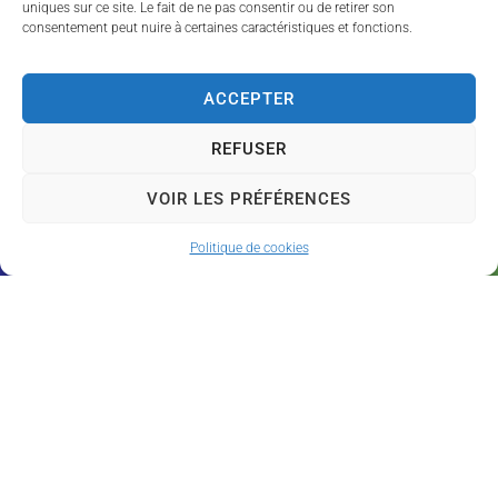
uniques sur ce site. Le fait de ne pas consentir ou de retirer son
MAIRIE DE SAINT-VOIR
consentement peut nuire à certaines caractéristiques et fonctions.
Mairie,
31 route de Jaligny-sur-Besbre,
ACCEPTER
03220 Saint-Voir
09 60 05 83 39
REFUSER
mairie@saint-voir.fr
HORAIRES D'OUVERTURE
VOIR LES PRÉFÉRENCES
Lundi
: 10:00–12:00
Politique de cookies
Mardi
: 16:00–18:00
Vendredi
: 16:00–18:00
Acces
Plan
Données
Confid
Mention
Site & GRU
sibilit
du
personnell
entialit
s légales
développés par
é
site
es
é